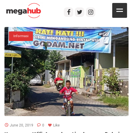
HOME
Informasi
LAYANAN INTERNET
BERITA
MEMBER AREA
KONTAK
PROMO
June 20, 2019
0
Like