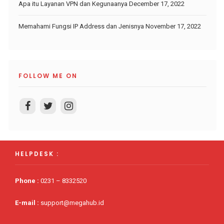
Apa itu Layanan VPN dan Kegunaanya
December 17, 2022
Memahami Fungsi IP Address dan Jenisnya
November 17, 2022
FOLLOW ME ON
HELPDESK :
Phone
:
0231 – 8332520
E-mail :
support@megahub.id