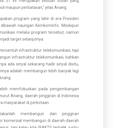
adi 3T ini merupakan sebuah istilah yang
cil maupun perbatasan,” jelas Anang.
upakan program yang lahir di era Presiden
ng dibawah naungan Kemkominfo. Meskipun
omunikasi melalui program tersebut, namun
jadi target selanjutnya.
tersentuh infrastruktur telekomunikasi, tapi
angun infrastruktur telekomunikasi, bahkan
npa ada sinyal sekarang hadir sinyal disitu,
pannya adalah membangun lebih banyak lagi
 Anang.
I lebih memfokuskan pada pengembangan
urut Anang, daerah pinggiran di Indonesia
ya masyarakat di perkotaan.
atakanlah membangun dari pinggiran
or komersial membangun di daerah-daerah
s, tapi kalau kita (BAKTI) terbalik, justru