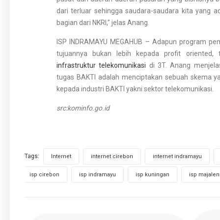
dari terluar sehingga saudara-saudara kita yang a
bagian dari NKRI,” jelas Anang.
ISP INDRAMAYU MEGAHUB – Adapun program pemban
tujuannya bukan lebih kepada profit oriented
infrastruktur telekomunikasi
di 3T. Anang menjelas
tugas BAKTI adalah menciptakan sebuah skema ya
kepada industri BAKTI yakni sektor telekomunikasi.
src:kominfo.go.id
Tags:
,
,
,
Internet
internet cirebon
internet indramayu
,
,
,
isp cirebon
isp indramayu
isp kuningan
isp majale