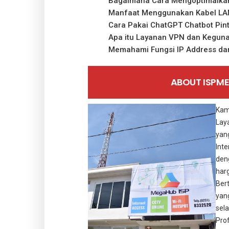
Bagaimana Cara Mengoptimalkan
Manfaat Menggunakan Kabel LAN 
Cara Pakai ChatGPT Chatbot Pint
Apa itu Layanan VPN dan Kegun
Memahami Fungsi IP Address da
ABOUT ISPM
Ka
Lay
yan
Int
den
har
Ber
yan
sel
Pro