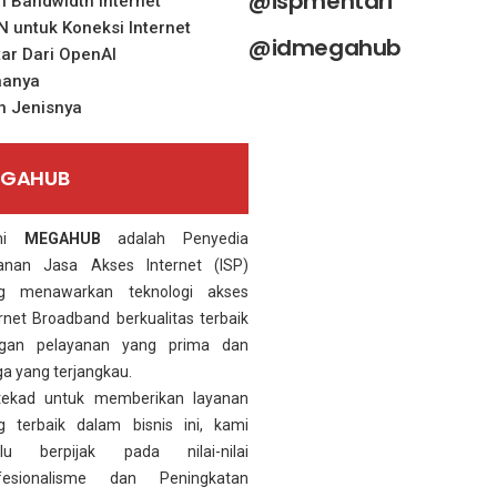
@ispmentari
 Bandwidth Internet
untuk Koneksi Internet
@idmegahub
ar Dari OpenAI
aanya
n Jenisnya
EGAHUB
mi
MEGAHUB
adalah Penyedia
anan Jasa Akses Internet (ISP)
g menawarkan teknologi akses
ernet Broadband berkualitas terbaik
gan pelayanan yang prima dan
ga yang terjangkau.
tekad untuk memberikan layanan
g terbaik dalam bisnis ini, kami
alu berpijak pada nilai-nilai
fesionalisme dan Peningkatan