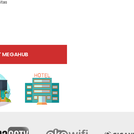
itas
T MEGAHUB