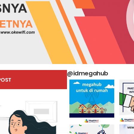
@idmegahub
POST