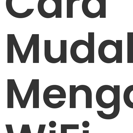
Cara
Muda
Menga