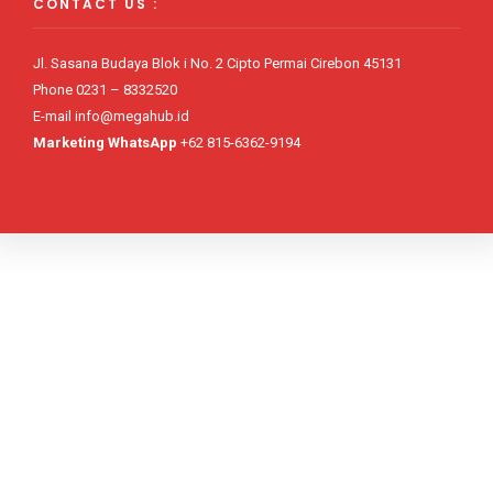
CONTACT US :
Jl. Sasana Budaya Blok i No. 2 Cipto Permai Cirebon 45131
Phone 0231 – 8332520
E-mail info@megahub.id
Marketing WhatsApp
+62 815-6362-9194