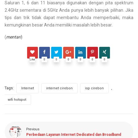
Saluran 1, 6 dan 11 biasanya digunakan dengan pita spektrum
2.4GHz sementara di 5GHz Anda punya lebih banyak pilihan. Jika
tips dan trik tidak dapat membantu Anda memperbaiki, maka
kemungkinan besar Anda memiliki masalah lebih besar.
(
mentari
)
Like
0
0
0
0
0
0
Tags:
,
,
,
Internet
internet cirebon
isp cirebon
wifi hotspot
Previous
Perbedaan Layanan Internet Dedicated dan Broadband