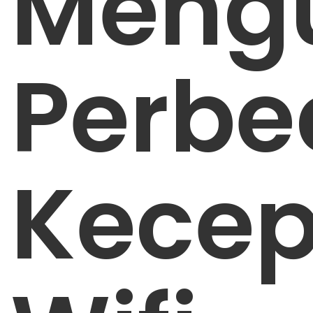
Meng
Perb
Kece