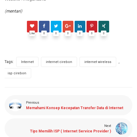
(
mentari
)
Like
0
0
0
0
0
0
Tags:
,
,
,
Internet
internet cirebon
internet wireless
isp cirebon
Previous
Memahami Konsep Kecepatan Transfer Data di Internet
Next
Tips Memilih ISP ( Internet Service Provider )