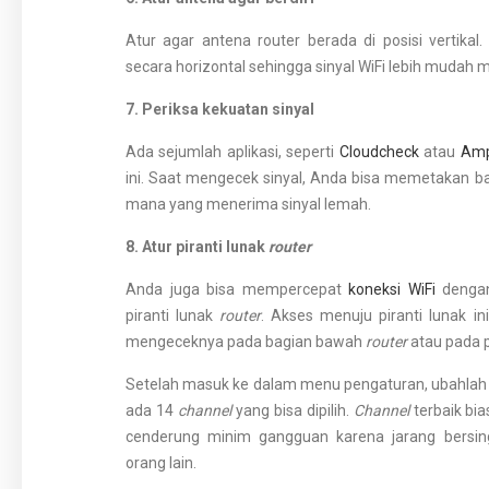
Atur agar antena router berada di posisi vertikal
secara horizontal sehingga sinyal WiFi lebih mudah
7. Periksa kekuatan sinyal
Ada sejumlah aplikasi, seperti
Cloudcheck
atau
Am
ini. Saat mengecek sinyal, Anda bisa memetakan b
mana yang menerima sinyal lemah.
8. Atur piranti lunak
router
Anda juga bisa mempercepat
koneksi WiFi
denga
piranti lunak
router
. Akses menuju piranti lunak in
mengeceknya pada bagian bawah
router
atau pada 
Setelah masuk ke dalam menu pengaturan, ubahla
ada 14
channel
yang bisa dipilih.
Channel
terbaik bia
cenderung minim gangguan karena jarang bers
orang lain.