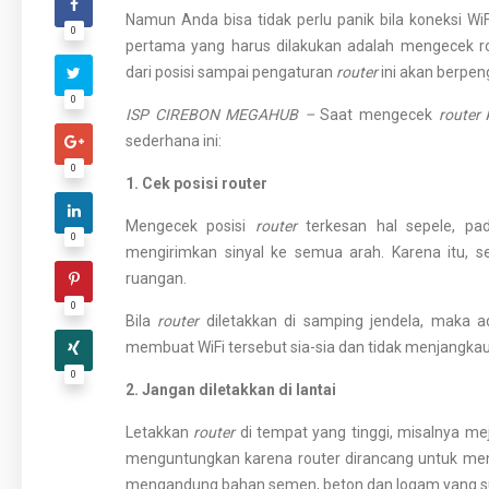
Namun Anda bisa tidak perlu panik bila koneksi W
0
pertama yang harus dilakukan adalah mengecek ro
dari posisi sampai pengaturan
router
ini akan berpeng
0
ISP CIREBON MEGAHUB –
Saat mengecek
router
A
sederhana ini:
0
1. Cek posisi router
Mengecek posisi
router
terkesan hal sepele, pa
0
mengirimkan sinyal ke semua arah. Karena itu, se
ruangan.
0
Bila
router
diletakkan di samping jendela, maka ada
membuat WiFi tersebut sia-sia dan tidak menjangkau
0
2. Jangan diletakkan di lantai
Letakkan
router
di tempat yang tinggi, misalnya meja
menguntungkan karena router dirancang untuk mengi
mengandung bahan semen, beton dan logam yang suli