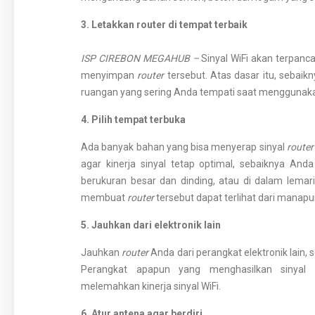
3. Letakkan router di tempat terbaik
ISP CIREBON MEGAHUB –
Sinyal WiFi akan terpanc
menyimpan
router
tersebut. Atas dasar itu, sebai
ruangan yang sering Anda tempati saat menggunaka
4. Pilih tempat terbuka
Ada banyak bahan yang bisa menyerap sinyal
router
agar kinerja sinyal tetap optimal, sebaiknya And
berukuran besar dan dinding, atau di dalam lemari.
membuat
router
tersebut dapat terlihat dari manapu
5. Jauhkan dari elektronik lain
Jauhkan
router
Anda dari perangkat elektronik lain, 
Perangkat apapun yang menghasilkan sinyal 
melemahkan kinerja sinyal WiFi.
6. Atur antena agar berdiri