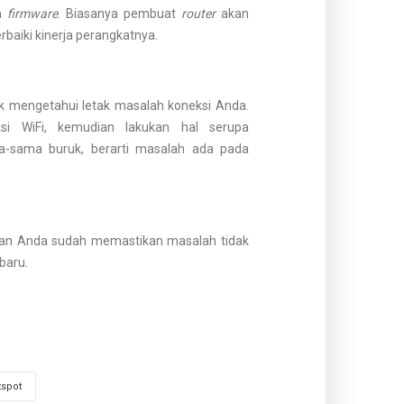
an
firmware
. Biasanya pembuat
router
akan
aiki kinerja perangkatnya.
 mengetahui letak masalah koneksi Anda.
i WiFi, kemudian lakukan hal serupa
a-sama buruk, berarti masalah ada pada
a dan Anda sudah memastikan masalah tidak
baru.
tspot