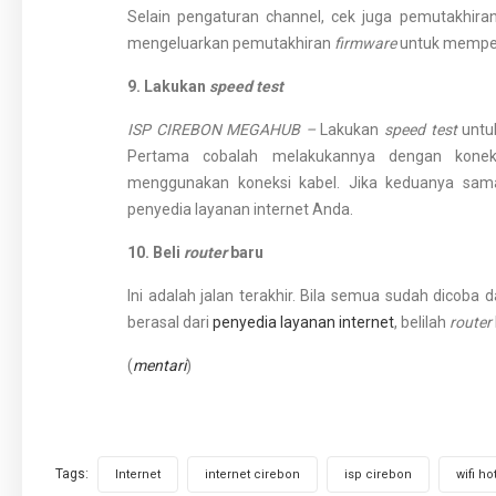
Selain pengaturan channel, cek juga pemutakhir
mengeluarkan pemutakhiran
firmware
untuk memperb
9. Lakukan
speed test
ISP CIREBON MEGAHUB –
Lakukan
speed test
untuk
Pertama cobalah melakukannya dengan koneks
menggunakan koneksi kabel. Jika keduanya sam
penyedia layanan internet Anda.
10. Beli
router
baru
Ini adalah jalan terakhir. Bila semua sudah dicob
berasal dari
penyedia layanan internet
, belilah
router
(
mentari
)
Tags:
,
,
,
Internet
internet cirebon
isp cirebon
wifi ho