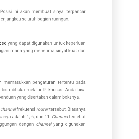
. Posisi ini akan membuat sinyal terpancar
 menjangkau seluruh bagian ruangan.
ped
yang dapat digunakan untuk keperluan
agian mana yang menerima sinyal kuat dan
n memasukkan pengaturan tertentu pada
i bisa dibuka melalui IP khusus. Anda bisa
panduan yang disertakan dalam boksnya.
h
channel
frekuensi
router
tersebut. Biasanya
sanya adalah 1, 6, dan 11.
Channel
tersebut
inggungan dengan
channel
yang digunakan